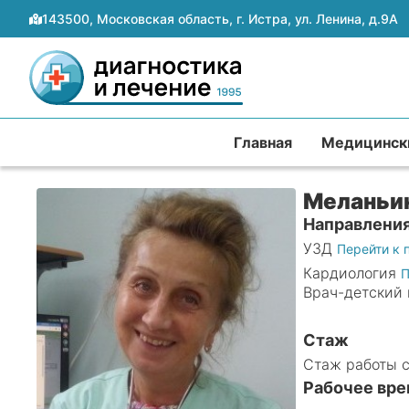
143500, Московская область, г. Истра, ул. Ленина, д.9А
Главная
Медицинск
Меланьи
Направлени
УЗД
Перейти к 
Кардиология
П
Врач-детский 
Стаж
Стаж работы с
Рабочее вре