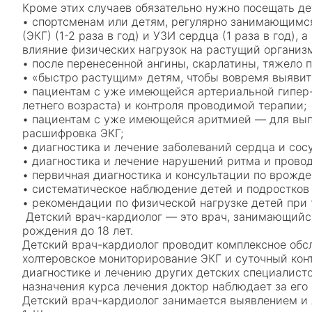
Кроме этих случаев обязательно нужно посещать де
• спортсменам или детям, регулярно занимающимся
(ЭКГ) (1-2 раза в год) и УЗИ сердца (1 раза в год)
влияние физических нагрузок на растущий организ
• после перенесенной ангины, скарлатины, тяжело 
• «быстро растущим» детям, чтобы вовремя выяви
• пациентам с уже имеющейся артериальной гипер-
летнего возраста) и контроля проводимой терапии;
• пациентам с уже имеющейся аритмией — для выпо
расшифровка ЭКГ;
• диагностика и лечение заболеваний сердца и сос
• диагностика и лечение нарушений ритма и прово
• первичная диагностика и консультации по врожд
• систематическое наблюдение детей и подростко
• рекомендации по физической нагрузке детей при 
Детский врач-кардиолог — это врач, занимающийся
рождения до 18 лет.
Детский врач-кардиолог проводит комплексное обс
холтеровское мониторирование ЭКГ и суточный кон
диагностике и лечению других детских специалисто
назначения курса лечения доктор наблюдает за его
Детский врач-кардиолог занимается выявлением и