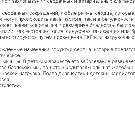
ся при захлопывании сердечных и артериальных клапано
и сердечных сокращений, любые ритмы сердца, которые
 могут происходить как в частоте, так и в регулярност
может появиться одышка, чрезмерная бледность, быстра
тмии, как экстрасистолия, синусовая тахикардия или 
иагностируются путем проведения ЭКГ или нагрузочных
рожденные изменения структур сердца, которые препят
гическое.
й мышцы. В детском возрасте это заболевание развива
ится беспокойным, при этом родителям слышат жалобы на
еской нагрузке. После диагностики детский кардиолог
есса.
атологии: