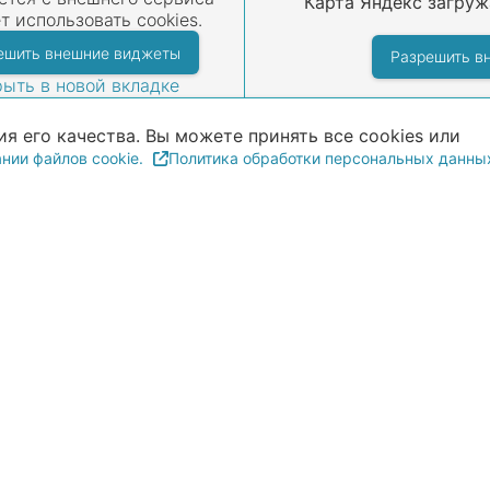
Карта Яндекс загруж
т использовать cookies.
ешить внешние виджеты
Разрешить в
ыть в новой вкладке
я его качества. Вы можете принять все cookies или
нии файлов cookie.
Политика обработки персональных данны
ся на прием
д.9А
ерсональных данных
Соглашение об использовании файлов co
алидацией.
нет-сайт носит исключительно информационный харак
ичной офертой, определяемой положениями ч.2 ст.4
 всегда может оперативно отражаться в Интернет-ресур