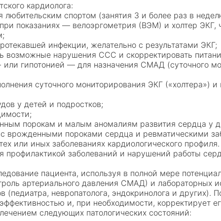
тского кардиолога:
 любительским спортом (занятия 3 и более раз в недел
, а при показаниях — велоэргометрия (ВЭМ) и холтер ЭКГ
м;
протекавшей инфекции, желательно с результатами ЭКГ;
ть возможные нарушения ССС и скорректировать питани
 или гипотонией — для назначения СМАД (суточного мо
лнения суточного мониторирования ЭКГ («холтера») и 
удов у детей и подростков;
димости;
енным порокам и малым аномалиям развития сердца у д
в с врожденными пороками сердца и ревматическими з
тех или иных заболеваниях кардиологического профиля
 профилактикой заболеваний и нарушений работы серд
ледование пациента, используя в полной мере потенциа
троль артериального давления СМАД) и лабораторных ис
в (педиатра, невропатолога, эндокринолога и других). 
 эффективностью и, при необходимости, корректирует е
 лечением следующих патологических состояний: