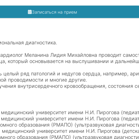
Записаться на прием
иональная диагностика.
кардиолог Меланина Лидия Михайловна проводит самос
дца, который основывается на выслушивании и дальнейш
ь целый ряд патологий и недугов сердца, например, ар
й проводимости и многие другие.
зучения внутрисердечного кровообращения, состояния с
 медицинский университет имени Н.И. Пирогова (педиа
 медицинский университет имени Н.И. Пирогова (педи
омного образования (РМАПО) (ультразвуковая диагност
 медицинский университет имени Н.И. Пирогова (детск
много образования (РМАПО) (ультразвуковая диагност