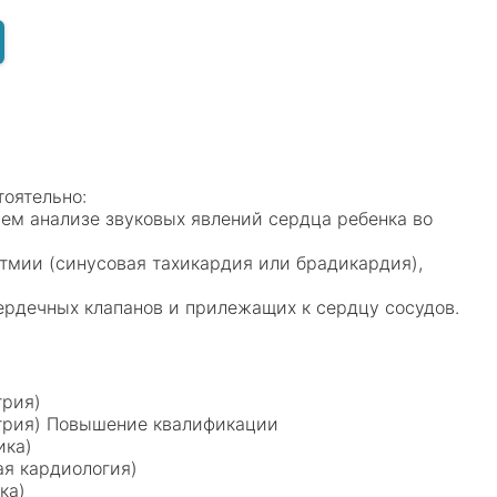
тоятельно:
ем анализе звуковых явлений сердца ребенка во
итмии (синусовая тахикардия или брадикардия),
ердечных клапанов и прилежащих к сердцу сосудов.
трия)
атрия) Повышение квалификации
ика)
ая кардиология)
ика)