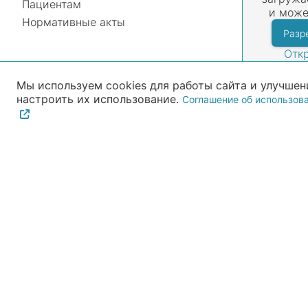
Пациентам
и може
Нормативные акты
Разр
Откр
Мы используем cookies для работы сайта и улучшени
настроить их использование.
Соглашение об использова
Записать
Контакты
+7 (925) 308-08-96
+7 (495) 994-61-46
143500, Московская область, г. Истра, ул. Ленина, 
© 2026 Все права защищены
Политика обработки п
Формы защищены локальной антиспам-проверкой и серверной в
Обращаем ваше внимание на то, что данный интер
сайте ни при каких условиях не является публ
Информация на сайте регулярно обновляется, но не