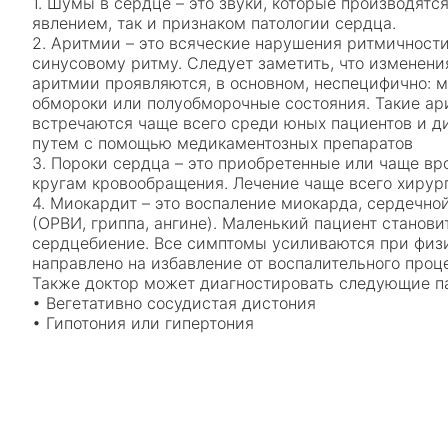
1. Шумы в сердце – это звуки, которые производят
явлением, так и признаком патологии сердца.
2. Аритмии – это всяческие нарушения ритмичност
синусовому ритму. Следует заметить, что изменения
аритмии проявляются, в основном, неспецифично: 
обмороки или полуобморочные состояния. Такие ари
встречаются чаще всего среди юных пациентов и д
путем с помощью медикаментозных препаратов
3. Пороки сердца – это приобретенные или чаще в
кругам кровообращения. Лечение чаще всего хирур
4. Миокардит – это воспаление миокарда, сердечно
(ОРВИ, гриппа, ангине). Маленький пациент станов
сердцебиение. Все симптомы усиливаются при физич
направлено на избавление от воспалительного проц
Также доктор может диагностировать следующие п
• Вегетативно сосудистая дистония
• Гипотония или гипертония