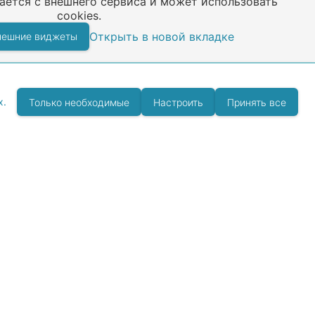
ается с внешнего сервиса и может использовать
cookies.
Открыть в новой вкладке
нешние виджеты
х.
Только необходимые
Настроить
Принять все
okie
Правила размещения отзывов
тер. Информация размещенная на данном интернет-
37 Гражданского Кодекса Российской Федерации.
сах.