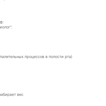
РФ:
иолог".
спалительных процессов в полости рта)
 набирает вес