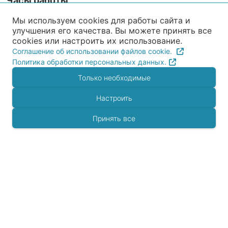
Часы работы
Ежедневно с 8:00 до 20:00
Мы используем cookies для работы сайта и
улучшения его качества. Вы можете принять все
Прием анализов INVITRO
cookies или настроить их использование.
Ежедневно с 8:00 до 12:00
Соглашение об использовании файлов cookie.
Политика обработки персональных данных.
Только необходимые
Рейтинг организации в Яндексе загружается с
внешнего сервиса и может использовать
Настроить
cookies.
Разрешить внешние виджеты
Принять все
Открыть в новой вкладке
Записаться на прием
Контакты
+7 (925) 308-08-96
+7 (495) 994-61-46
143500, Московская область, г. Истра, ул. Ленина,
д.9А