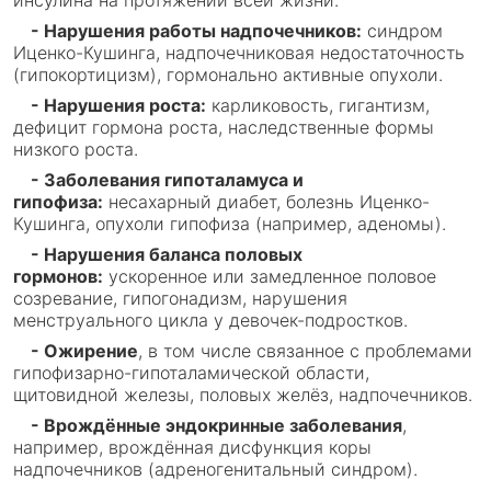
инсулина на протяжении всей жизни.
- Нарушения работы надпочечников:
синдром
Иценко-Кушинга, надпочечниковая недостаточность
(гипокортицизм), гормонально активные опухоли.
- Нарушения роста:
карликовость, гигантизм,
дефицит гормона роста, наследственные формы
низкого роста.
- Заболевания гипоталамуса и
гипофиза:
несахарный диабет, болезнь Иценко-
Кушинга, опухоли гипофиза (например, аденомы).
- Нарушения баланса половых
гормонов:
ускоренное или замедленное половое
созревание, гипогонадизм, нарушения
менструального цикла у девочек-подростков.
- Ожирение
, в том числе связанное с проблемами
гипофизарно-гипоталамической области,
щитовидной железы, половых желёз, надпочечников.
- Врождённые эндокринные заболевания
,
например, врождённая дисфункция коры
надпочечников (адреногенитальный синдром).