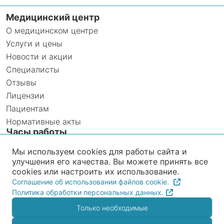
Медицинский центр
О медицинском центре
Услуги и цены
Новости и акции
Специалисты
Отзывы
Лицензии
Пациентам
Нормативные акты
Часы работы
Ежедневно с 8:00 до 20:00
Мы используем cookies для работы сайта и
улучшения его качества. Вы можете принять все
Прием анализов INVITRO
cookies или настроить их использование.
Ежедневно с 8:00 до 12:00
Соглашение об использовании файлов cookie.
Политика обработки персональных данных.
Только необходимые
Рейтинг организации в Яндексе загружается с
внешнего сервиса и может использовать