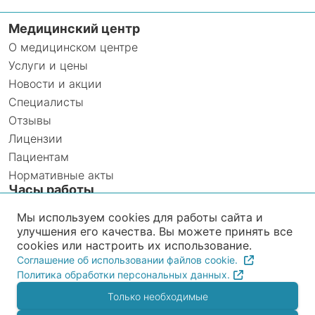
Медицинский центр
О медицинском центре
Услуги и цены
Новости и акции
Специалисты
Отзывы
Лицензии
Пациентам
Нормативные акты
Часы работы
Ежедневно с 8:00 до 20:00
Мы используем cookies для работы сайта и
улучшения его качества. Вы можете принять все
Прием анализов INVITRO
cookies или настроить их использование.
Ежедневно с 8:00 до 12:00
Соглашение об использовании файлов cookie.
Политика обработки персональных данных.
Только необходимые
Рейтинг организации в Яндексе загружается с
внешнего сервиса и может использовать