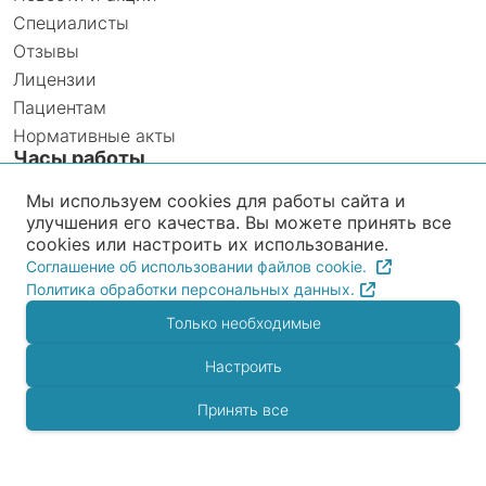
Специалисты
Отзывы
Лицензии
Пациентам
Нормативные акты
Часы работы
Ежедневно с 8:00 до 20:00
Мы используем cookies для работы сайта и
улучшения его качества. Вы можете принять все
Прием анализов INVITRO
cookies или настроить их использование.
Ежедневно с 8:00 до 12:00
Соглашение об использовании файлов cookie.
Политика обработки персональных данных.
Только необходимые
Рейтинг организации в Яндексе загружается с
внешнего сервиса и может использовать
Настроить
cookies.
Разрешить внешние виджеты
Принять все
Открыть в новой вкладке