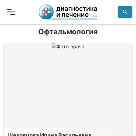
Офтальмология
Шеховцова Ирина Васильевна