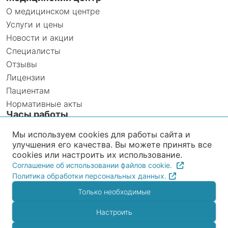
О медицинском центре
Услуги и цены
Новости и акции
Специалисты
Отзывы
Лицензии
Пациентам
Нормативные акты
Часы работы
Ежедневно с 8:00 до 20:00
Мы используем cookies для работы сайта и
улучшения его качества. Вы можете принять все
Прием анализов INVITRO
cookies или настроить их использование.
Ежедневно с 8:00 до 12:00
Соглашение об использовании файлов cookie.
Политика обработки персональных данных.
Только необходимые
Рейтинг организации в Яндексе загружается с
внешнего сервиса и может использовать
Настроить
cookies.